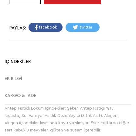
facebook
twitter
PAYLAŞ:
İÇİNDEKİLER
EK BİLGİ
KARGO & İADE
Antep Fıstıklı Lokum İçindekiler: Şeker, Antep Fıstığı %15,
Nişasta, Su, Vanilya, Asitlik Düzenleyici (Sitrik Asit). Alerjen:
Alerjen içindekiler kısmında koyu yazılmıştır. Eser miktarda diğer
sert kabuklu meyveler, glüten ve susam içerebilir.