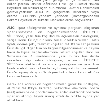
Ticaret Bakanlığı'nca yasa gereği her yıl belirlenen-ilan
edilen parasal sınırlar dâhilinde İl ve İlçe Tüketici Hakem
Heyetleri, bu sınırları aşan durumlarda Tüketici Mahkemeleri
görevli-yetkilidir. ALICI, bu çerçevede, kendisinin veya
dilerse SATICI'nın yerleşim yerindeki (ikametgahındaki)
Hakem Heyetleri ve Tüketici Mahkemeleri'ne başvurabilir.
, işbu Sözleşme'de ve ayrılmaz parçasını oluşturan
ALICI
sipariş-sözleşme ön bilgilendirmelerinde (İNTERNET
SİTESİ'nde) yazılı tüm koşulları ve açıklamaları okuduğunu,
satışa konu Ürün/Ürün'lerin temel özellik-nitelikleri, satış
fiyatı, ödeme şekli, teslimat koşulları, SATICI ve satışa konu
Ürün ile ilgili diğer tüm ön bilgiler-bilgilendirmeler ve cayma
hakkı ile kişisel bilgiler-elektronik iletişim koşulları dahil bu
Sözleşme'nin 3. maddesinde yazılı bütün hususlarda
önceden bilgi sahibi olduğunu, tamamını İNTERNET
SİTESİ'nde elektronik ortamda gördüğünü ve yine tüm
bunlara elektronik ortamda teyit-onay-kabul-iznini vererek
Ürün'ü sipariş ile işbu Sözleşme hükümlerini kabul ettiğini
kabul ve beyan eder.
Gerek söz konusu ön bilgilendirmeler, gerek bu Sözleşme,
ALICI'nın SATICI'ya bildirdiği yukarıdaki elektronik posta
(mail) adresine de gönderilmekte, anılan elektronik postada
siparişin alındığı teyidi sipariş özeti ile birlikte ayrıca yer
almaktadır.