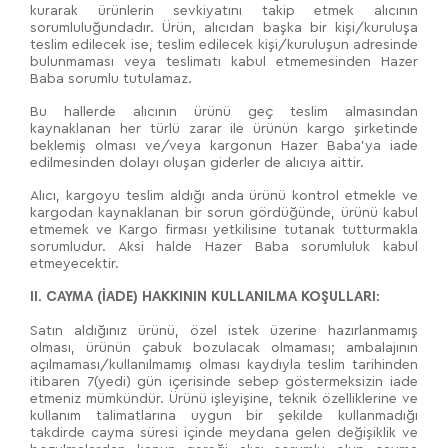
kurarak ürünlerin sevkiyatını takip etmek alıcının
sorumluluğundadır. Ürün, alıcıdan başka bir kişi/kuruluşa
teslim edilecek ise, teslim edilecek kişi/kuruluşun adresinde
bulunmaması veya teslimatı kabul etmemesinden Hazer
Baba sorumlu tutulamaz.
Bu hallerde alıcının ürünü geç teslim almasından
kaynaklanan her türlü zarar ile ürünün kargo şirketinde
beklemiş olması ve/veya kargonun Hazer Baba’ya iade
edilmesinden dolayı oluşan giderler de alıcıya aittir.
Alıcı, kargoyu teslim aldığı anda ürünü kontrol etmekle ve
kargodan kaynaklanan bir sorun gördüğünde, ürünü kabul
etmemek ve Kargo firması yetkilisine tutanak tutturmakla
sorumludur. Aksi halde Hazer Baba sorumluluk kabul
etmeyecektir.
II. CAYMA (İADE) HAKKININ KULLANILMA KOŞULLARI:
Satın aldığınız ürünü, özel istek üzerine hazırlanmamış
olması, ürünün çabuk bozulacak olmaması; ambalajının
açılmaması/kullanılmamış olması kaydıyla teslim tarihinden
itibaren 7(yedi) gün içerisinde sebep göstermeksizin iade
etmeniz mümkündür. Ürünü işleyişine, teknik özelliklerine ve
kullanım talimatlarına uygun bir şekilde kullanmadığı
takdirde cayma süresi içinde meydana gelen değişiklik ve