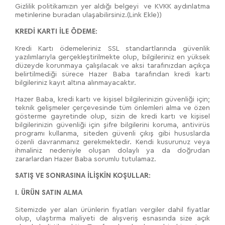
Gizlilik politikamızın yer aldığı belgeyi ve KVKK aydınlatma
metinlerine buradan ulaşabilirsiniz.(Link Ekle))
KREDİ KARTI İLE ÖDEME:
Kredi Kartı ödemeleriniz SSL standartlarında güvenlik
yazılımlarıyla gerçekleştirilmekte olup, bilgileriniz en yüksek
düzeyde korunmaya çalışılacak ve aksi tarafınızdan açıkça
belirtilmediği sürece Hazer Baba tarafından kredi kartı
bilgileriniz kayıt altına alınmayacaktır.
Hazer Baba, kredi kartı ve kişisel bilgilerinizin güvenliği için;
teknik gelişmeler çerçevesinde tüm önlemleri alma ve özen
gösterme gayretinde olup, sizin de kredi kartı ve kişisel
bilgilerinizin güvenliği için şifre bilgilerini koruma, antivirüs
programı kullanma, siteden güvenli çıkış gibi hususlarda
özenli davranmanız gerekmektedir. Kendi kusurunuz veya
ihmaliniz nedeniyle oluşan dolaylı ya da doğrudan
zararlardan Hazer Baba sorumlu tutulamaz.
SATIŞ VE SONRASINA İLİŞKİN KOŞULLAR:
I. ÜRÜN SATIN ALMA
Sitemizde yer alan ürünlerin fiyatları vergiler dahil fiyatlar
olup, ulaştırma maliyeti de alışveriş esnasında size açık