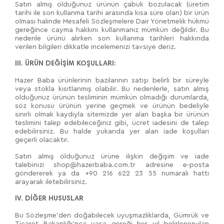
Satın almış olduğunuz ürünün çabuk bozulacak (üretim
tarihi ile son kullanma tarihi arasında kısa süre olan) bir ürün
olması halinde Mesafeli Sözleşmelere Dair Yönetmelik hükmü
gereğince cayma hakkını kullanmanız mümkün değildir. Bu
nedenle ürünü alırken son kullanma tarihleri hakkında
verilen bilgileri dikkatle incelemenizi tavsiye deriz.
III. ÜRÜN DEĞİŞİM KOŞULLARI:
Hazer Baba ürünlerinin bazılarının satışı belirli bir süreyle
veya stokla kısıtlanmış olabilir. Bu nedenlerle, satın almış
olduğunuz ürünün tesliminin mümkün olmadığı durumlarda,
söz konusu ürünün yerine geçmek ve ürünün bedeliyle
sınırlı olmak kaydıyla sitemizde yer alan başka bir ürünün
teslimini talep edebileceğiniz gibi, ücret iadesini de talep
edebilirsiniz. Bu halde yukarıda yer alan iade koşulları
geçerli olacaktır.
Satın almış olduğunuz ürüne ilişkin değişim ve iade
talebinizi shop@hazerbaba.com.tr adresine e-posta
göndererek ya da +90 216 622 23 55 numaralı hattı
arayarak iletebilirsiniz.
IV. DİĞER HUSUSLAR
Bu Sözleşme'den doğabilecek uyuşmazlıklarda, Gümrük ve