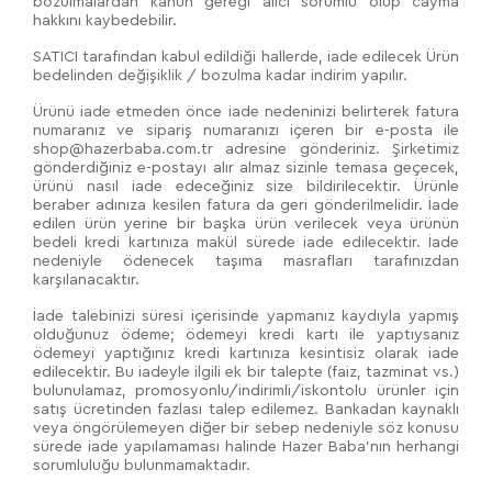
bozulmalardan kanun gereği alıcı sorumlu olup cayma
hakkını kaybedebilir.
SATICI tarafından kabul edildiği hallerde, iade edilecek Ürün
bedelinden değişiklik / bozulma kadar indirim yapılır.
Ürünü iade etmeden önce iade nedeninizi belirterek fatura
numaranız ve sipariş numaranızı içeren bir e-posta ile
shop@hazerbaba.com.tr adresine gönderiniz. Şirketimiz
gönderdiğiniz e-postayı alır almaz sizinle temasa geçecek,
ürünü nasıl iade edeceğiniz size bildirilecektir. Ürünle
beraber adınıza kesilen fatura da geri gönderilmelidir. İade
edilen ürün yerine bir başka ürün verilecek veya ürünün
bedeli kredi kartınıza makül sürede iade edilecektir. İade
nedeniyle ödenecek taşıma masrafları tarafınızdan
karşılanacaktır.
İade talebinizi süresi içerisinde yapmanız kaydıyla yapmış
olduğunuz ödeme; ödemeyi kredi kartı ile yaptıysanız
ödemeyi yaptığınız kredi kartınıza kesintisiz olarak iade
edilecektir. Bu iadeyle ilgili ek bir talepte (faiz, tazminat vs.)
bulunulamaz, promosyonlu/indirimli/iskontolu ürünler için
satış ücretinden fazlası talep edilemez. Bankadan kaynaklı
veya öngörülemeyen diğer bir sebep nedeniyle söz konusu
sürede iade yapılamaması halinde Hazer Baba’nın herhangi
sorumluluğu bulunmamaktadır.