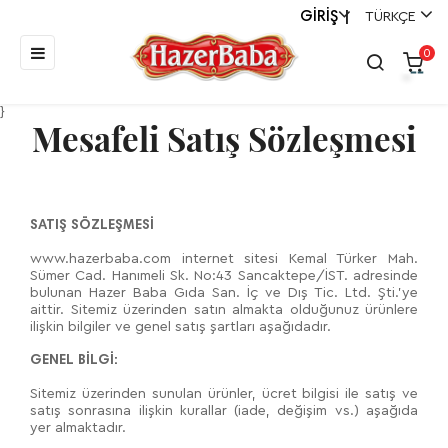
GİRİŞ
TÜRKÇE
|
Toggle
☰
0
navigation
}
Mesafeli Satış Sözleşmesi
SATIŞ SÖZLEŞMESİ
www.hazerbaba.com internet sitesi Kemal Türker Mah.
Sümer Cad. Hanımeli Sk. No:43 Sancaktepe/İST. adresinde
bulunan Hazer Baba Gıda San. İç ve Dış Tic. Ltd. Şti.’ye
aittir. Sitemiz üzerinden satın almakta olduğunuz ürünlere
ilişkin bilgiler ve genel satış şartları aşağıdadır.
GENEL BİLGİ:
Sitemiz üzerinden sunulan ürünler, ücret bilgisi ile satış ve
satış sonrasına ilişkin kurallar (iade, değişim vs.) aşağıda
yer almaktadır.