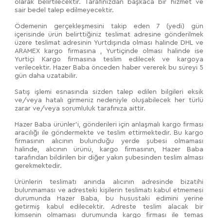
olarak belirtilecektir. Tarafınızdan başkaca bir hizmet ve
sair bedel talep edilmeyecektir.
Ödemenin gerçekleşmesini takip eden 7 (yedi) gün
içerisinde ürün belirttiğiniz teslimat adresine gönderilmek
üzere teslimat adresinin Yurtdışında olması halinde DHL ve
ARAMEX kargo firmasına , Yurtiçinde olması halinde ise
Yurtiçi Kargo firmasına teslim edilecek ve kargoya
verilecektir. Hazer Baba önceden haber vererek bu süreyi 5
gün daha uzatabilir.
Satış işlemi esnasında sizden talep edilen bilgileri eksik
ve/veya hatalı girmeniz nedeniyle oluşabilecek her türlü
zarar ve/veya sorumluluk tarafınıza aittir.
Hazer Baba ürünler'i, gönderileri için anlaşmalı kargo firması
aracılığı ile göndermekte ve teslim ettirmektedir. Bu kargo
firmasının alıcının bulunduğu yerde şubesi olmaması
halinde, alıcının ürünü, kargo firmasının, Hazer Baba
tarafından bildirilen bir diğer yakın şubesinden teslim alması
gerekmektedir.
Ürünlerin teslimatı anında alıcının adresinde bizatihi
bulunmaması ve adresteki kişilerin teslimatı kabul etmemesi
durumunda Hazer Baba, bu husustaki edimini yerine
getirmiş kabul edilecektir. Adreste teslim alacak bir
kimsenin olmaması durumunda kargo firması ile temas