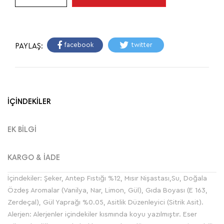
facebook
twitter
PAYLAŞ:
İÇİNDEKİLER
EK BİLGİ
KARGO & İADE
İçindekiler: Şeker, Antep Fıstığı %12, Mısır Nişastası,Su, Doğala
Özdeş Aromalar (Vanilya, Nar, Limon, Gül), Gıda Boyası (E 163,
Zerdeçal), Gül Yaprağı %0.05, Asitlik Düzenleyici (Sitrik Asit).
Alerjen: Alerjenler içindekiler kısmında koyu yazılmıştır. Eser