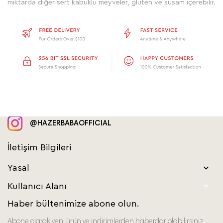
miktarda diğer sert kabuklu meyveler, glüten ve susam içerebilir.
@HAZERBABAOFFICIAL
İletişim Bilgileri
Yasal


Kullanıcı Alanı
Haber bültenimize abone olun.
Abone olarak yeni ürün ve indirimlerden haberdar olabilirsiniz..