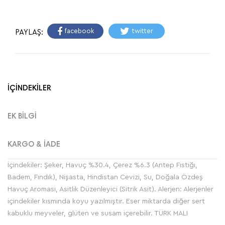
facebook
twitter
PAYLAŞ:
İÇİNDEKİLER
EK BİLGİ
KARGO & İADE
İçindekiler: Şeker, Havuç %30.4, Çerez %6.3 (Antep Fıstığı,
Badem, Fındık), Nişasta, Hindistan Cevizi, Su, Doğala Özdeş
Havuç Aroması, Asitlik Düzenleyici (Sitrik Asit). Alerjen: Alerjenler
içindekiler kısmında koyu yazılmıştır. Eser miktarda diğer sert
kabuklu meyveler, glüten ve susam içerebilir. TÜRK MALI