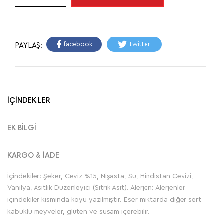
facebook
twitter
PAYLAŞ:
İÇİNDEKİLER
EK BİLGİ
KARGO & İADE
İçindekiler: Şeker, Ceviz %15, Nişasta, Su, Hindistan Cevizi,
Vanilya, Asitlik Düzenleyici (Sitrik Asit). Alerjen: Alerjenler
içindekiler kısmında koyu yazılmıştır. Eser miktarda diğer sert
kabuklu meyveler, glüten ve susam içerebilir.