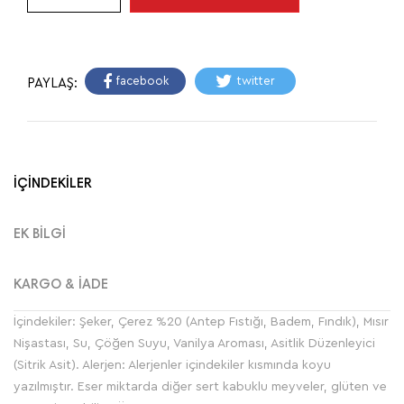
facebook
twitter
PAYLAŞ:
İÇİNDEKİLER
EK BİLGİ
KARGO & İADE
İçindekiler: Şeker, Çerez %20 (Antep Fıstığı, Badem, Fındık), Mısır
Nişastası, Su, Çöğen Suyu, Vanilya Aroması, Asitlik Düzenleyici
(Sitrik Asit). Alerjen: Alerjenler içindekiler kısmında koyu
yazılmıştır. Eser miktarda diğer sert kabuklu meyveler, glüten ve