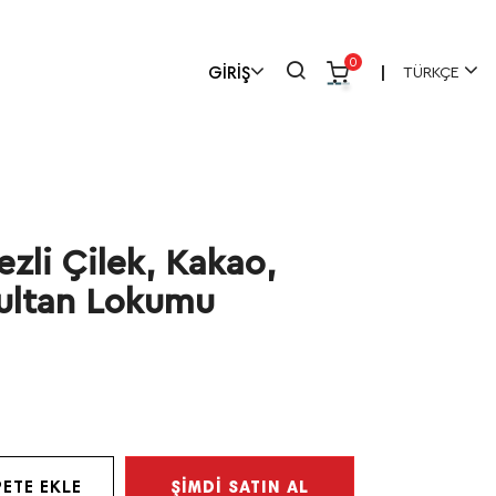
0
TÜRKÇE
GİRİŞ
|
ezli Çilek, Kakao,
Sultan Lokumu
PETE EKLE
ŞİMDİ SATIN AL