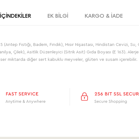
İÇİNDEKİLER
EK BİLGİ
KARGO & İADE
15 (Antep Fıstığı, Badem, Fındık), Mısır Nişastası, Hindistan Cevizi, S
ya, Çilek), Asitlik Düzenleyici (Sitrik Asit) Gıda Boyası (E 163). Alerjen
Eser miktarda diğer sert kabuklu meyveler, glüten ve susam içerebilir.