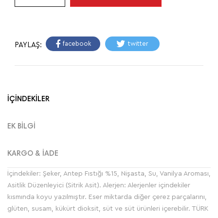
facebook
twitter
PAYLAŞ:
İÇİNDEKİLER
EK BİLGİ
KARGO & İADE
İçindekiler: Şeker, Antep Fıstığı %15, Nişasta, Su, Vanilya Aroması,
Asitlik Düzenleyici (Sitrik Asit). Alerjen: Alerjenler içindekiler
kısmında koyu yazılmıştır. Eser miktarda diğer çerez parçalarını,
glüten, susam, kükürt dioksit, süt ve süt ürünleri içerebilir. TÜRK