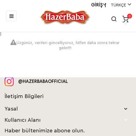
GİRİŞ
TÜRKÇE
|
Toggle
☰
0
navigation
}
Üzgünüz, verileri güncelliyoruz, lütfen daha sonra tekrar
gelin!!!!
@HAZERBABAOFFICIAL
İletişim Bilgileri
Yasal


Kullanıcı Alanı
Haber bültenimize abone olun.